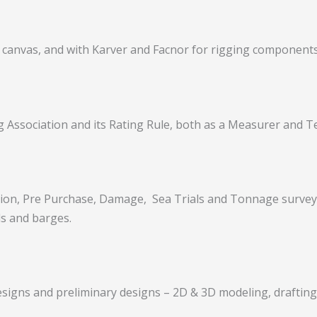
nd canvas, and with Karver and Facnor for rigging components
g Association and its Rating Rule, both as a Measurer and T
tion, Pre Purchase, Damage, Sea Trials and Tonnage surveys
ls and barges.
signs and preliminary designs – 2D & 3D modeling, drafting