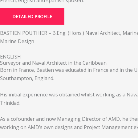
French, english and spanish spoken.
DETAILED PROFILE
BASTIEN POUTHIER – B.Eng. (Hons.) Naval Architect, Marin
Marine Design
ENGLISH
Surveyor and Naval Architect in the Caribbean
Born in France, Bastien was educated in France and in the U
Southampton, England.
His initial experience was obtained whilst working as a Nava
Trinidad.
As a cofounder and now Managing Director of AMD, he then 
working on AMD’s own designs and Project Management exp