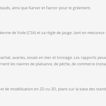
t tauds, ainsi que Karver et Facnor pour le gréement.
béenne de Voile (CSA) et sa règle de jauge, tant en mesureur
éachat, avaries, essais en mer et tonnage. Les rapports peuv
cernent les navires de plaisance, de pêche, de commerce (n
on et de modélisation en 2D ou 3D, plans sur la base des st