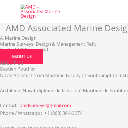
Aller
au
contenu
AMD Associated Marine Desig
A. Marine Design
Marine Surveys, Design & Management Refit
for Yacht & Powercraft
ABOUT US
ABOUT US
Bastien Pouthier
Naval Architect from Maritime Faculty of Southampton Instit
Architecte Naval, diplômé de la Faculté Maritime de Souhta
Contact :
amdsurveys@gmail.com
Phone / Whatsapp : +1 (868) 364-3274